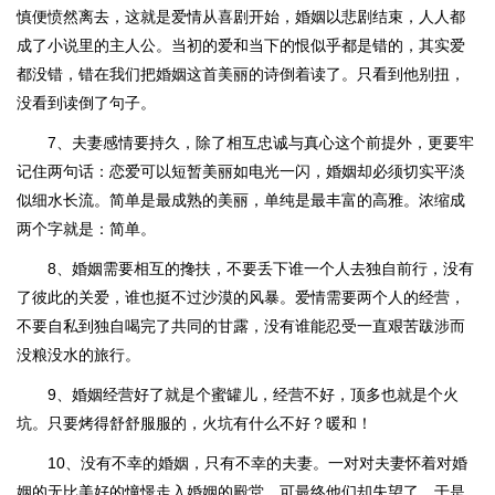
慎便愤然离去，这就是爱情从喜剧开始，婚姻以悲剧结束，人人都
成了小说里的主人公。当初的爱和当下的恨似乎都是错的，其实爱
都没错，错在我们把婚姻这首美丽的诗倒着读了。只看到他别扭，
没看到读倒了句子。
7、夫妻感情要持久，除了相互忠诚与真心这个前提外，更要牢
记住两句话：恋爱可以短暂美丽如电光一闪，婚姻却必须切实平淡
似细水长流。简单是最成熟的美丽，单纯是最丰富的高雅。浓缩成
两个字就是：简单。
8、婚姻需要相互的搀扶，不要丢下谁一个人去独自前行，没有
了彼此的关爱，谁也挺不过沙漠的风暴。爱情需要两个人的经营，
不要自私到独自喝完了共同的甘露，没有谁能忍受一直艰苦跋涉而
没粮没水的旅行。
9、婚姻经营好了就是个蜜罐儿，经营不好，顶多也就是个火
坑。只要烤得舒舒服服的，火坑有什么不好？暖和！
10、没有不幸的婚姻，只有不幸的夫妻。一对对夫妻怀着对婚
姻的无比美好的憧憬走入婚姻的殿堂，可最终他们却失望了，于是