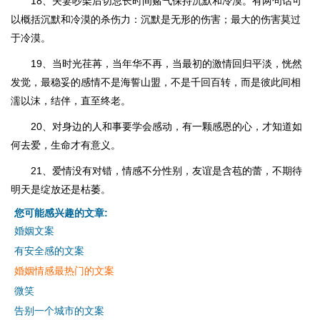
18、夫妻吵架后切忌长时间赌气保持沉默和冷漠。有两句话可
以概括沉默和冷漠的杀伤力：沉默是无形的伤害；最大的伤害莫过
于冷漠。
19、当时光荏苒，当年华不再，当最初的激情回归平淡，恍然
发觉，最稳妥的感情不是海誓山盟，不是千回百转，而是彼此间相
濡以沫，结伴，直至终老。
20、对身边的人和事要学会感动，有一颗感恩的心，才知道如
何去爱，生命才有意义。
21、爱情没有对错，情感不分性别，友谊是含苞的蕾，不期待
明天是绽放还是枯萎。
您可能感兴趣的文章:
婚姻文案
有安全感的文案
婚姻情感最热门的文案
微笑
告别一个城市的文案