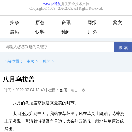
头条
原创
资讯
网报
奖文
最热
快料
独闻
开选
当前位置：
主页
>
独闻
>
八月乌拉盖
时间：2022-07-04 13:40 | 栏目：
独闻
| 点击：
次
八月的乌拉盖草原迎来最美的时节。
太阳还没升到中天，我站在草丛里，风在草尖上舞蹈，花香漫
上了鼻翼，草漾着涟漪涌向天边，大朵的云浪花一般地从草原边缘
涌出。