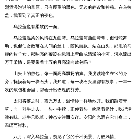
烈酒浸泡过的草原，只有厚重的黑色、无边的静谧和神秘。在乌拉
盖，我看到了真正的夜色。
乌拉盖也有柔软的一面。
乌拉盖温柔的风情在九曲湾。乌拉盖河曲曲弯弯，似银蛇舞
动，也似仙女散落在人间的丝巾，随风而飘。站在山头，那甩响马
鞭的牧羊女，那响亮的鞭迹在绿毯上弯曲成清澈的小河，河水流出
万千柔情，是要乘着十五的月亮流向敖包吗？
山头上的敖包，像一面高高飘扬的旗。我虔诚地坐在它的身
旁，抚摸着每一块石头，我知道，每一块石头里都有故事，一年一
次的敖包相会里，都会开出玫瑰的芬芳。
太阳将落之时，霞光万丈，温情纱一样地散开。我们踏着青
草，向一群牛走去。一头小牛犊，正仰着头，吮吸着奶汁，吃得津
津有味。老牛只吃草，神态专注而安详。夕阳的光洒在它们身上，
温暖而祥和。
八月，深入乌拉盖，窥见了它的千种美景、万般风情。