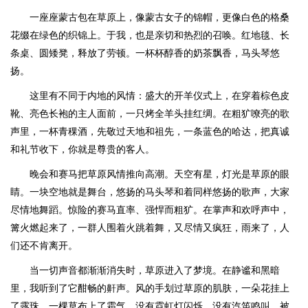
一座座蒙古包在草原上，像蒙古女子的锦帽，更像白色的格桑
花缀在绿色的织锦上。于我，也是亲切和热烈的召唤。红地毯、长
条桌、圆矮凳，释放了劳顿。一杯杯醇香的奶茶飘香，马头琴悠
扬。
这里有不同于内地的风情：盛大的开羊仪式上，在穿着棕色皮
靴、亮色长袍的主人面前，一只烤全羊头挂红绸。在粗犷嘹亮的歌
声里，一杯青稞酒，先敬过天地和祖先，一条蓝色的哈达，把真诚
和礼节收下，你就是尊贵的客人。
晚会和赛马把草原风情推向高潮。天空有星，灯光是草原的眼
睛。一块空地就是舞台，悠扬的马头琴和着同样悠扬的歌声，大家
尽情地舞蹈。惊险的赛马直率、强悍而粗犷。在掌声和欢呼声中，
篝火燃起来了，一群人围着火跳着舞，又尽情又疯狂，雨来了，人
们还不肯离开。
当一切声音都渐渐消失时，草原进入了梦境。在静谧和黑暗
里，我听到了它酣畅的鼾声。风的手划过草原的肌肤，一朵花挂上
了露珠，一棵草布上了霜气。没有霓虹灯闪烁，没有汽笛鸣叫，被