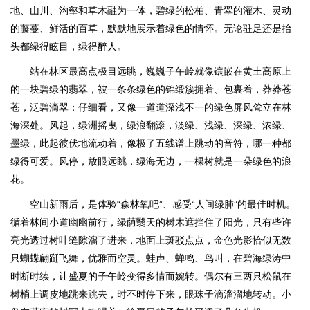
地、山川、沟壑和草木融为一体，碧绿的松柏、青翠的灌木、灵动
的藤蔓、鲜活的百草，默默地展示着绿色的情怀。无论驻足还是抬
头都绿得眩目，绿得醉人。
站在林区最高点极目远眺，巍巍子午岭就像镶嵌在黄土高原上
的一块碧绿的翡翠，被一条条绿色的锦缎簇拥着、包裹着，莽莽苍
苍，泛碧滴翠；仔细看，又像一道道深浅不一的绿色屏风耸立在林
海深处。风起，绿洲摇曳，绿浪翻滚，淡绿、浅绿、深绿、浓绿、
墨绿，此起彼伏地流动着，像极了五线谱上跳动的音符，哪一种都
绿得可爱。风停，放眼远眺，绿海无边，一棵树就是一朵绿色的浪
花。
空山新雨后，是体验“森林氧吧”、感受“人间绿肺”的最佳时机。
循着林间小道幽幽前行，绿荫翳天的树木遮挡住了阳光，只有些许
亮光透过树叶缝隙溜了进来，地面上斑驳点点，金色光影恰似无数
只蝴蝶翩跹飞舞，优雅而空灵。蛙声、蝉鸣、鸟叫，在碧海绿涛中
时断时续，让盛夏的子午岭变得多情而婉转。偶尔有三两只松鼠在
树梢上调皮地跳来跳去，时不时停下来，眼珠子滴溜溜地转动。小