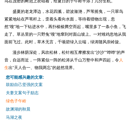
鸟在茂密的树冠上欢唱着，给夏日的子午岭平添了几分生机。
盛夏的老龙潭边，水花四溅，碧波潋滟，芦苇摇曳，一只翠鸟
紧紧地站在芦苇杆上，歪着头看向水面，等待着猎物出现，忽
然“嗖”地一下钻进水中，再扑棱棱腾空而起，嘴里多了一条小鱼，飞
走了。草丛里的一只野兔“嗖”地窜到对面山坡上。一对雉鸡忽地从我
面前飞过。此时，草木无言，千顷碧绿入云端，绿涛随风崇岭旋。
漫步林荫深处，风吹松林，松针相互摩擦发出“沙沙”“哗哗”的声
音，自远而近，一阵紧似一阵的松涛从千山万壑中和声四起，令
人
生
出“天人合一、物我两忘”的超然境界。
您可能感兴趣的文章:
鼓励自己坚强的文案
夫妻文案句子励志
绿色子午岭
故渊湖的秋晨
马湖之夜