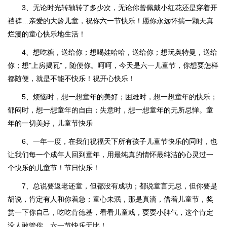
3、无论时光转轴转了多少次，无论你曾佩戴小红花还是穿着开
裆裤…亲爱的大龄儿童，祝你六一节快乐！愿你永远怀揣一颗天真
烂漫的童心快乐地生活！
4、想吃糖，送给你；想喝娃哈哈，送给你；想玩奥特曼，送给
你；想"上房揭瓦"，随便你。呵呵，今天是六一儿童节，你想要怎样
都随便，就是不能不快乐！祝开心快乐！
5、烦恼时，想一想童年的美好；困难时，想一想童年的快乐；
郁闷时，想一想童年的自由；失意时，想一想童年的无所忌惮。童
年的一切美好，儿童节快乐
6、一年一度，在我们祝福天下所有孩子儿童节快乐的同时，也
让我们每一个成年人回到童年，用最纯真的情怀最纯洁的心灵过一
个快乐的儿童节！节日快乐！
7、总说要返老还童，但都没有成功；都说童言无忌，但你要是
胡说，肯定有人和你着急；童心未泯，那是真滴，借着儿童节，奖
赏一下你自己，吃吃肯德基，看看儿童戏，耍耍小脾气，这个肯定
没人敢管你。六一节快乐无比！