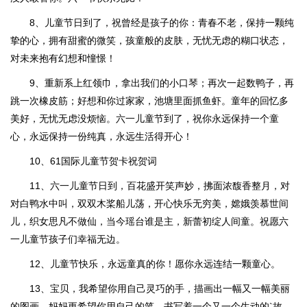
8、儿童节日到了，祝曾经是孩子的你：青春不老，保持一颗纯
挚的心，拥有甜蜜的微笑，孩童般的皮肤，无忧无虑的糊口状态，
对未来抱有幻想和憧憬！
9、重新系上红领巾，拿出我们的小口琴；再次一起数鸭子，再
跳一次橡皮筋；好想和你过家家，池塘里面抓鱼虾。童年的回忆多
美好，无忧无虑没烦恼。六一儿童节到了，祝你永远保持一个童
心，永远保持一份纯真，永远生活得开心！
10、61国际儿童节贺卡祝贺词
11、六一儿童节日到，百花盛开笑声妙，拂面浓馥香整月，对
对白鸭水中叫，双双木桨船儿荡，开心快乐无穷美，嫦娥羡慕世间
儿，织女思凡不做仙，当今瑶台谁是主，新蕾初绽人间童。祝愿六
一儿童节孩子们幸福无边。
12、儿童节快乐，永远童真的你！愿你永远连结一颗童心。
13、宝贝，我希望你用自己灵巧的手，描画出一幅又一幅美丽
的图画。妈妈更希望你用自己的笔，书写着一个又一个生动的`故