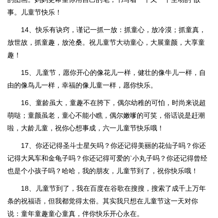
事。儿童节快乐！
14、快乐有诀窍，谨记一抓一放：抓童心，放冷漠；抓童真，
放世故，抓童趣，放沧桑。祝儿童节大动童心，大展童颜，大享童
趣！
15、儿童节，愿你开心的像花儿一样，健壮的像牛儿一样，自
由的像鸟儿一样，幸福的像儿童一样，愿你快乐。
16、童龄虽大，童趣不在胯下，偶尔幼稚的可怕，时尚来说超
萌哒；童颜虽老，童心不能小瞧，偶尔嫩嗲的可笑，俗话说是赶潮
啦，大龄儿童，祝你心想事成，六一儿童节快乐哦！
17、你还记得圣斗士星矢吗？你还记得美丽的花仙子吗？你还
记得大风车和金龟子吗？你还记得可爱的`小丸子吗？你还记得曾经
也是个小孩子吗？哈哈，我的朋友，儿童节到了，祝你快乐哦！
18、儿童节到了，我在百度在谷歌在搜搜，搜索了成千上万年
条的祝福语，但我都觉得太俗。其实我只想在儿童节这一天对你
说：童年童趣童心童真，伴你快乐开心永在。